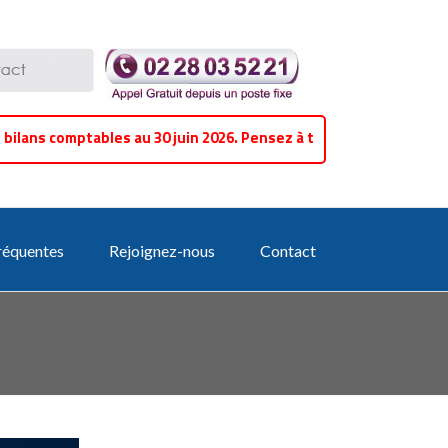
ans comptables au 30 juin 2026. Pensez à traiter les impayés en 
réquentes
Rejoignez-nous
Contact