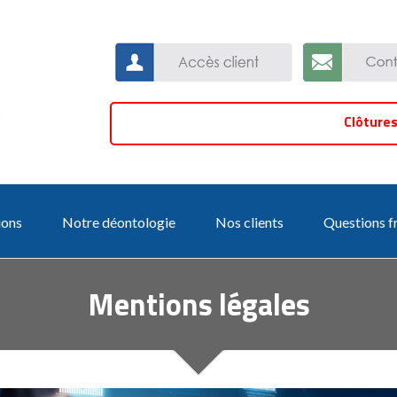
Clôtures bil
ions
Notre déontologie
Nos clients
Questions f
Mentions légales