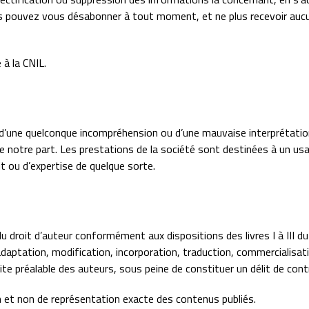
s pouvez vous désabonner à tout moment, et ne plus recevoir auc
 à la CNIL.
’une quelconque incompréhension ou d’une mauvaise interprétation
de notre part. Les prestations de la société sont destinées à un u
it ou d’expertise de quelque sorte.
droit d’auteur conformément aux dispositions des livres I à III du C
 adaptation, modification, incorporation, traduction, commercialisat
rite préalable des auteurs, sous peine de constituer un délit de cont
n et non de représentation exacte des contenus publiés.