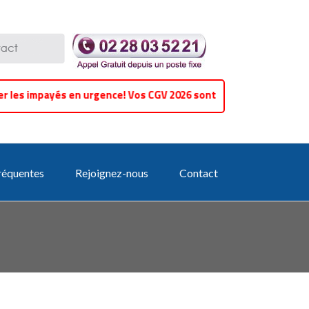
s impayés en urgence! Vos CGV 2026 sont-elles à jour ? Faîtes rev
réquentes
Rejoignez-nous
Contact