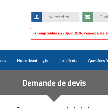
Clôtures bilans comptables au 30 juin 2026. Pensez à traiter le
ions
Notre déontologie
Nos clients
Questions f
Demande de devis