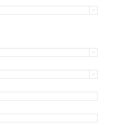


